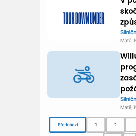
V p
skoč
způ
Silničn
Matěj 
Will
pro
zasá
pož
Silničn
Matěj 
Předchozí
1
2
...