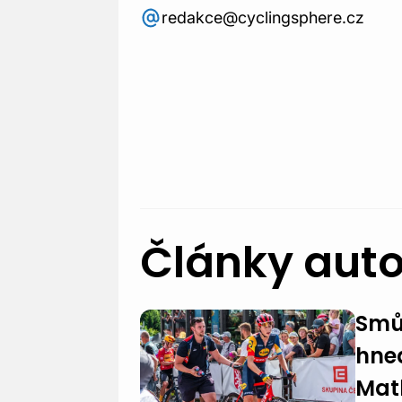
redakce@cyclingsphere.cz
Články aut
Smů
hne
Mat