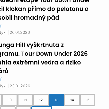
oslední etapě Tour Down Under
il klokan přímo do pelotonu a
sobil hromadný pád
í
Nykl
|
26.01.2026
unga Hill vyškrtnuta z
gramu. Tour Down Under 2026
hla extrémní vedra a riziko
árů
í
Nykl
|
23.01.2026
10
11
12
13
14
15