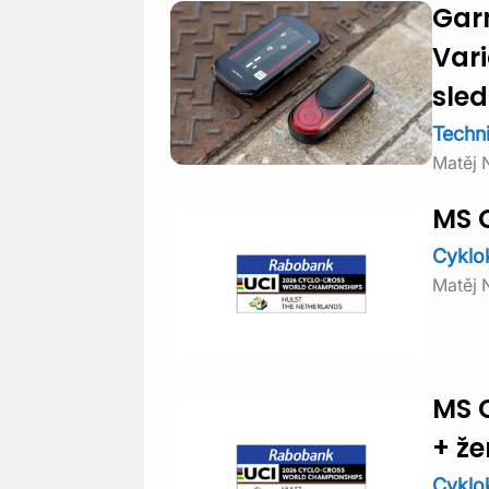
Gar
Vari
sle
Techn
Matěj 
MS C
Cyklo
Matěj 
MS C
+ že
Cyklo