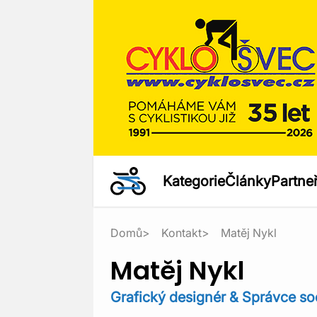
Kategorie
Články
Partneř
Domů
Kontakt
Matěj Nykl
Matěj Nykl
Grafický designér & Správce soci