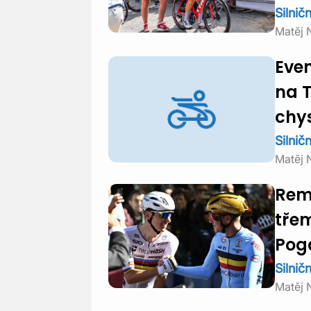
Silničn
Matěj 
Even
na T
chy
Silničn
Matěj 
Rem
třem
Pog
Silničn
Matěj 