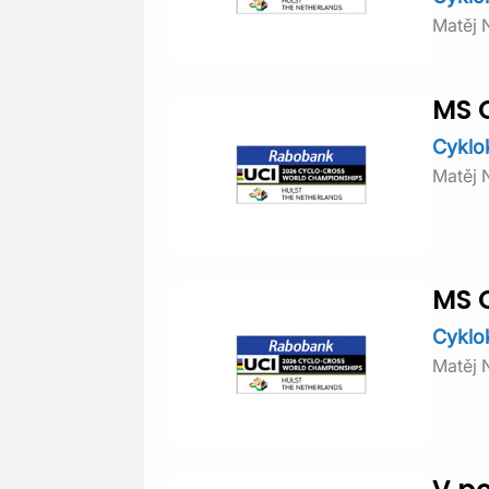
Matěj 
MS C
Cyklo
Matěj 
MS 
Cyklo
Matěj 