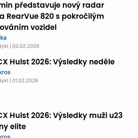
min představuje nový radar
a RearVue 820 s pokročilým
dováním vozidel
ika
Nykl
|
03.02.2026
X Hulst 2026: Výsledky neděle
kros
Nykl
|
01.02.2026
X Hulst 2026: Výsledky muži u23
ny elite
kros