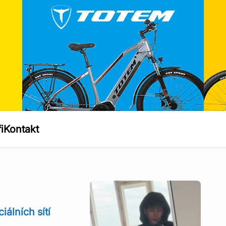
i
Kontakt
álních sítí