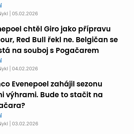
í
Nykl
|
05.02.2026
epoel chtěl Giro jako přípravu
our, Red Bull řekl ne. Belgičan se
stá na souboj s Pogačarem
í
Nykl
|
04.02.2026
co Evenepoel zahájil sezonu
i výhrami. Bude to stačit na
ačara?
í
Nykl
|
03.02.2026