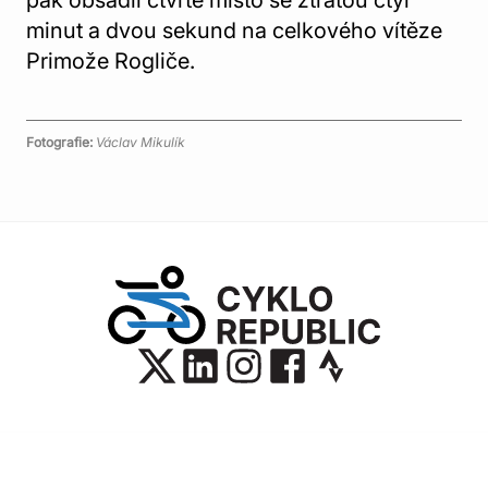
pak obsadil čtvrté místo se ztrátou čtyř
minut a dvou sekund na celkového vítěze
Primože Rogliče.
Fotografie:
Václav Mikulík