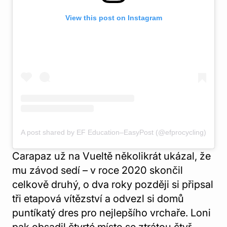
View this post on Instagram
A post shared by EF Education–EasyPost (@efprocycling)
Carapaz už na Vueltě několikrát ukázal, že
mu závod sedí – v roce 2020 skončil
celkově druhý, o dva roky později si připsal
tři etapová vítězství a odvezl si domů
puntíkatý dres pro nejlepšího vrchaře. Loni