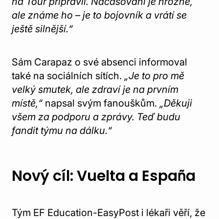
na Tour připravil. Načasování je hrozné,
ale známe ho – je to bojovník a vrátí se
ještě silnější.“
Sám Carapaz o své absenci informoval
také na sociálních sítích.
„Je to pro mě
velký smutek, ale zdraví je na prvním
místě,“
napsal svým fanouškům.
„Děkuji
všem za podporu a zprávy. Teď budu
fandit týmu na dálku.“
Nový cíl: Vuelta a España
Tým EF Education-EasyPost i lékaři věří, že