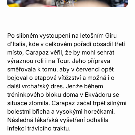
Po slibném vystoupení na letošním Giru
d'Italia, kde v celkovém pořadí obsadil třetí
místo, Carapaz věřil, že by mohl sehrát
výraznou roli i na Tour. Jeho příprava
směřovala k tomu, aby v červenci opět
bojoval o etapová vítězství a možná i o
další vrchařský dres. Jenže během
tréninkového bloku doma v Ekvádoru se
situace zlomila. Carapaz začal trpět silnými
bolestmi břicha a vysokými horečkami.
Následná lékařská vyšetření odhalila
infekci trávicího traktu.