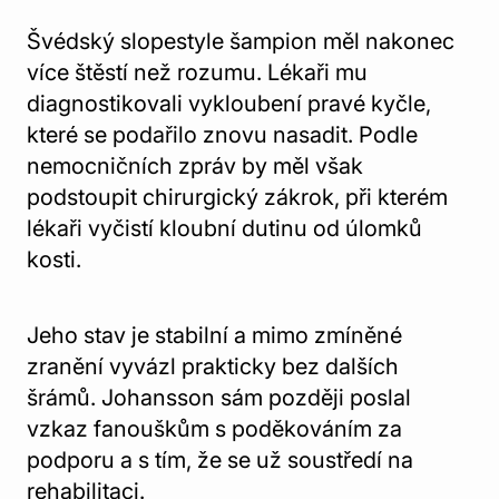
Švédský slopestyle šampion měl nakonec
více štěstí než rozumu. Lékaři mu
diagnostikovali vykloubení pravé kyčle,
které se podařilo znovu nasadit. Podle
nemocničních zpráv by měl však
podstoupit chirurgický zákrok, při kterém
lékaři vyčistí kloubní dutinu od úlomků
kosti.
Jeho stav je stabilní a mimo zmíněné
zranění vyvázl prakticky bez dalších
šrámů. Johansson sám později poslal
vzkaz fanouškům s poděkováním za
podporu a s tím, že se už soustředí na
rehabilitaci.