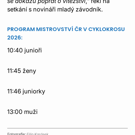
se dokážu poprat o vítězství
,“ řekl na
setkání s novináři mladý závodník.
PROGRAM MISTROVSTVÍ ČR V CYKLOKROSU
2026:
10:40 junioři
11:45 ženy
11:46 juniorky
13:00 muži
Fotografie:
Filip Karásek