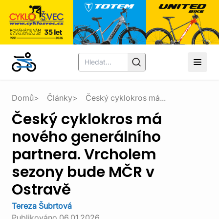
Domů
Články
Český cyklokros má...
Český cyklokros má
nového generálního
partnera. Vrcholem
sezony bude MČR v
Ostravě
Tereza Šubrtová
Publikováno
06.01.2026