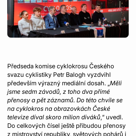
Předseda komise cyklokrosu Českého
svazu cyklistiky Petr Balogh vyzdvihl
především výrazný mediální dosah. „
Měli
jsme sedm závodů, z toho dva přímé
přenosy a pět záznamů. Do této chvíle se
na cyklokros na obrazovkách České
televize díval skoro milion diváků
,“ uvedl.
Do celkových čísel ještě přibudou přenosy
z mistrovství republiky, světových pohárů i