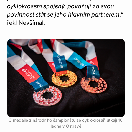
cyklokrosem spojený, považuji za svou
povinnost stát se jeho hlavním partnerem
,“
řekl Nevšímal.
O medaile z národního šampionátu se cyklokrosaři utkají 10.
ledna v Ostravě