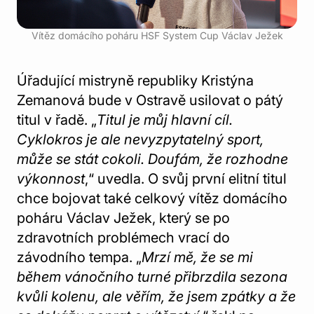
Vítěz domácího poháru HSF System Cup Václav Ježek
Úřadující mistryně republiky Kristýna
Zemanová bude v Ostravě usilovat o pátý
titul v řadě. „
Titul je můj hlavní cíl.
Cyklokros je ale nevyzpytatelný sport,
může se stát cokoli. Doufám, že rozhodne
výkonnost
,“ uvedla. O svůj první elitní titul
chce bojovat také celkový vítěz domácího
poháru Václav Ježek, který se po
zdravotních problémech vrací do
závodního tempa. „
Mrzí mě, že se mi
během vánočního turné přibrzdila sezona
kvůli kolenu, ale věřím, že jsem zpátky a že