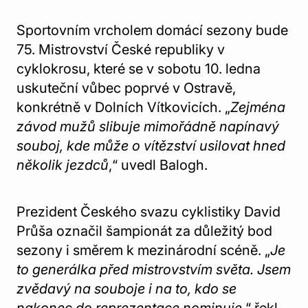
Sportovním vrcholem domácí sezony bude
75. Mistrovství České republiky v
cyklokrosu, které se v sobotu 10. ledna
uskuteční vůbec poprvé v Ostravě,
konkrétně v Dolních Vítkovicích. „
Zejména
závod mužů slibuje mimořádně napínavý
souboj, kde může o vítězství usilovat hned
několik jezdců
,“ uvedl Balogh.
Prezident Českého svazu cyklistiky David
Průša označil šampionát za důležitý bod
sezony i směrem k mezinárodní scéně. „
Je
to generálka před mistrovstvím světa. Jsem
zvědavý na souboje i na to, kdo se
nakonec do reprezentace nominuje
,“ řekl.