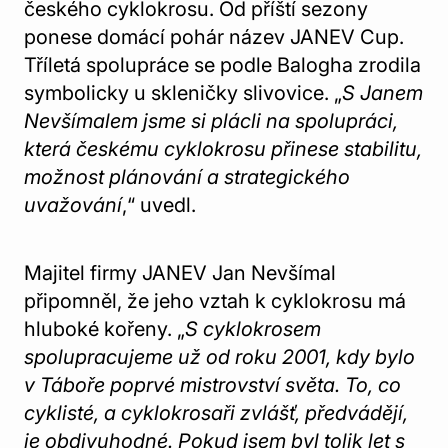
českého cyklokrosu. Od příští sezony
ponese domácí pohár název JANEV Cup.
Tříletá spolupráce se podle Balogha zrodila
symbolicky u skleničky slivovice. „
S Janem
Nevšímalem jsme si plácli na spolupráci,
která českému cyklokrosu přinese stabilitu,
možnost plánování a strategického
uvažování
,“ uvedl.
Majitel firmy JANEV Jan Nevšímal
připomněl, že jeho vztah k cyklokrosu má
hluboké kořeny. „
S cyklokrosem
spolupracujeme už od roku 2001, kdy bylo
v Táboře poprvé mistrovství světa. To, co
cyklisté, a cyklokrosaři zvlášť, předvádějí,
je obdivuhodné. Pokud jsem byl tolik let s