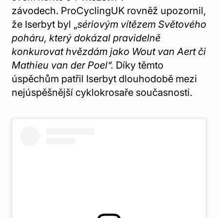
závodech. ProCyclingUK rovněž upozornil,
že Iserbyt byl „
sériovým vítězem Světového
poháru, který dokázal pravidelně
konkurovat hvězdám jako Wout van Aert či
Mathieu van der Poel“.
Díky těmto
úspěchům patřil Iserbyt dlouhodobě mezi
nejúspěšnější cyklokrosaře současnosti.