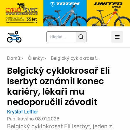
Domů
Články
Belgický cyklokrosař...
Belgický cyklokrosař Eli
Iserbyt oznámil konec
kariéry, lékaři mu
nedoporučili závodit
Kryštof Leffler
Publikováno
08.01.2026
Belgický cyklokrosař Eli Iserbyt, jeden z