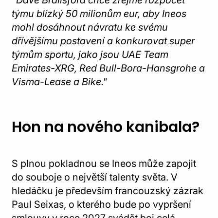
"Dave Brailsford chce zřejmě rozpočet
týmu blízký 50 milionům eur, aby Ineos
mohl dosáhnout návratu ke svému
dřívějšímu postavení a konkurovat super
týmům sportu, jako jsou UAE Team
Emirates-XRG, Red Bull-Bora-Hansgrohe a
Visma-Lease a Bike."
Hon na nového kanibala?
S plnou pokladnou se Ineos může zapojit
do souboje o největší talenty světa. V
hledáčku je především francouzský zázrak
Paul Seixas, o kterého bude po vypršení