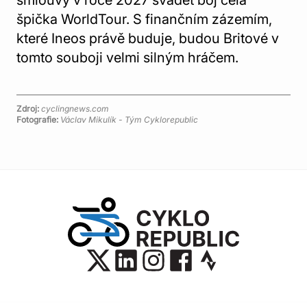
smlouvy v roce 2027 svádět boj celá
špička WorldTour. S finančním zázemím,
které Ineos právě buduje, budou Britové v
tomto souboji velmi silným hráčem.
Zdroj:
cyclingnews.com
Fotografie:
Václav Mikulík - Tým Cyklorepublic