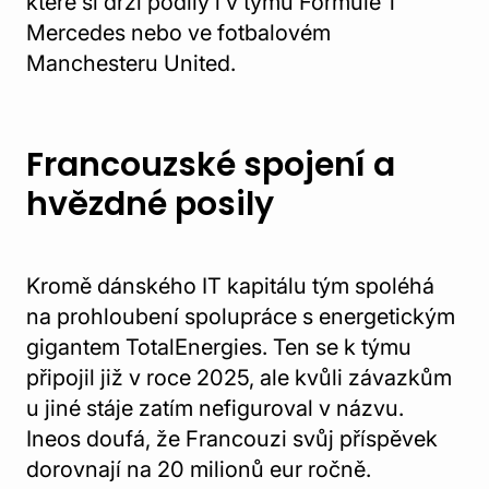
které si drží podíly i v týmu Formule 1
Mercedes nebo ve fotbalovém
Manchesteru United.
Francouzské spojení a
hvězdné posily
Kromě dánského IT kapitálu tým spoléhá
na prohloubení spolupráce s energetickým
gigantem TotalEnergies. Ten se k týmu
připojil již v roce 2025, ale kvůli závazkům
u jiné stáje zatím nefiguroval v názvu.
Ineos doufá, že Francouzi svůj příspěvek
dorovnají na 20 milionů eur ročně.