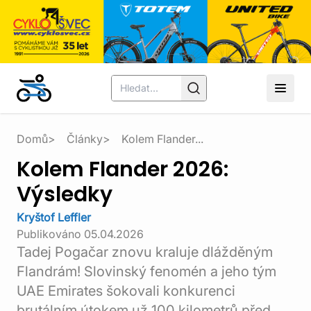
Domů
Články
Kolem Flander...
Kolem Flander 2026:
Výsledky
Kryštof Leffler
Publikováno
05.04.2026
Tadej Pogačar znovu kraluje dlážděným
Flandrám! Slovinský fenomén a jeho tým
UAE Emirates šokovali konkurenci
brutálním útokem už 100 kilometrů před