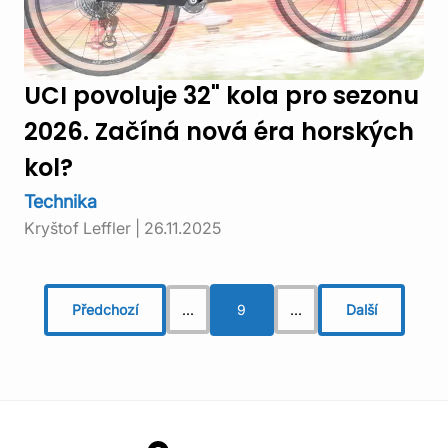
UCI povoluje 32" kola pro sezonu
2026. Začíná nová éra horských
kol?
Technika
Kryštof Leffler
|
26.11.2025
Předchozí
...
9
...
Další